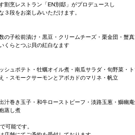
す割烹レストラン「EN別邸」がプロデュースし
な３段をお楽しみいただけます。
数の子松前漬け・黒豆・クリームチーズ・栗金団・蟹真
いくらとつぶ貝の紅白なます
ッシュポテト・牡蠣オイル煮・南瓜サラダ・旬野菜・ト
え・スモークサーモンとアボカドのマリネ・帆立
出汁巻き玉子・和牛ローストビーフ・淡路玉葱・鰤幽庵
鮑蒸し煮
まで可能です。
は店舗にてご予約を受付しております。