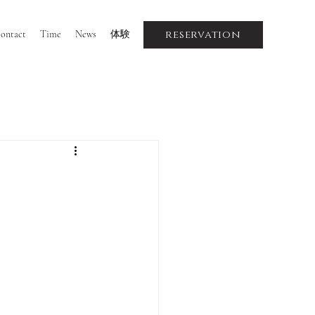
reservation
ontact
Time
News
体験