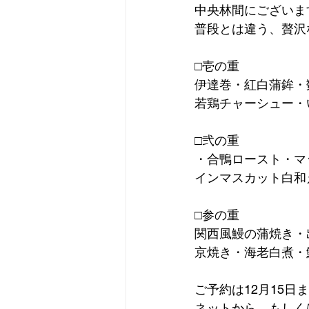
中央林間にございま
普段とは違う、贅沢
□壱の重
伊達巻・紅白蒲鉾・
若鶏チャーシュー・
□弐の重
・合鴨ロースト・マ
インマスカット白和
□参の重
関西風鰻の蒲焼き・
京焼き・海老白煮・
ご予約は12月15日
ネットから、もしく